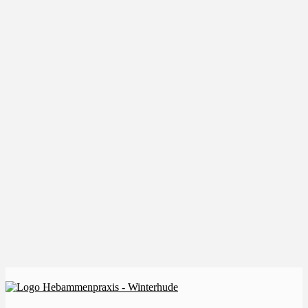
Der Zeitpunkt der Beikosteinführung ist individuell
von Baby zu Baby unterschiedlich, dennoch sollte
zwischen dem 5. Lebensmonat und . . .
Schwangerschaftsyoga
Stärkung und Entspannung
Yoga ist eine wundervolle Methode den Körper nach
der Schwangerschaft wieder zu Balance und
natürlicher Heilung zurückzuführen . . .