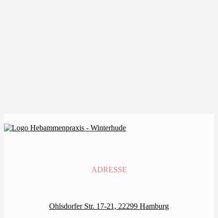
Baby-Massage und Baby-Yoga
Für die Bindung zu Ihrem Baby
Die Babymassage ist einer der besten Wege, eine
enge Bindung zum Baby aufzubauen und zu
vertiefen und gemeinsam den Grundstein . . .
ADRESSE
Ohlsdorfer Str. 17-21, 22299 Hamburg